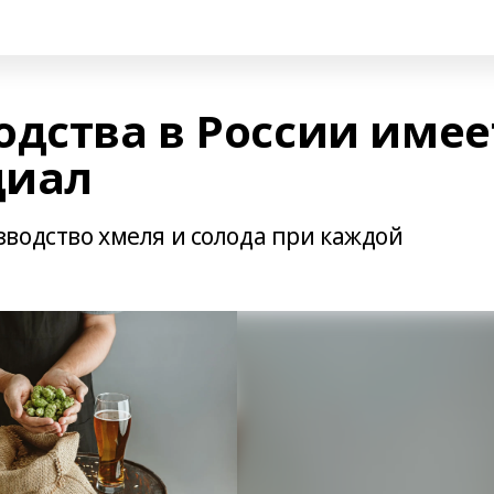
одства в России имее
циал
водство хмеля и солода при каждой