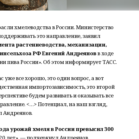
асли хмелеводства в России. Министерство
поддерживать это направление, заявил
мента растениеводства, механизации,
инсельхоза РФ Евгений Андреянов
в ходе
ни пива России». Об этом информирует ТАСС.
ас уже все хорошо, это один вопрос, а вот
ущественная импортозависимость, это второй
рспективе будем развивать и оказывать все
авление. <…> Потенциал, на наш взгляд,
л Андреянов.
года урожай хмеля в России превысил 300
 20 лет», — подчеркнул Андреянов.