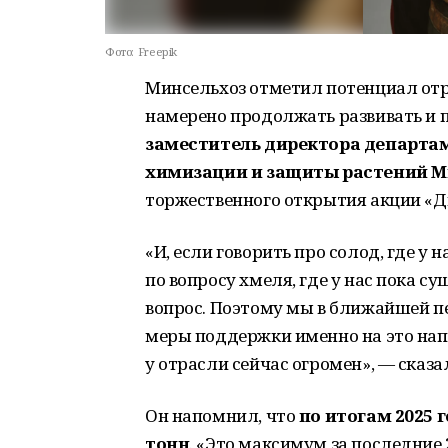
Фото:
Freepik
Минсельхоз отметил потенциал отр
намерено продолжать развивать и 
заместитель директора департа
химизации и защиты растений М
торжественного открытия акции «Д
«И, если говорить про солод, где у н
по вопросу хмеля, где у нас пока с
вопрос. Поэтому мы в ближайшей пе
меры поддержки именно на это напр
у отрасли сейчас огромен», — сказа
Он напомнил, что
по итогам 2025 
тонн
. «Это максимум за последние