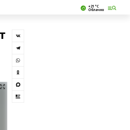
+21 °С
Облачно
т